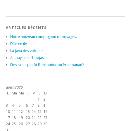
ARTICLES RÉCENTS
Notre nouveau compagnon de voyages.
D’ile en ile…
La Java des volcans!
Au pays des Torajas
Etes-vous plutôt Borobudur ou Prambanan?
août 2026
L
Ma
Me
J
V
S
D
1
2
3
4
5
6
7
8
9
10
11
12
13
14
15
16
17
18
19
20
21
22
23
24
25
26
27
28
29
30
31