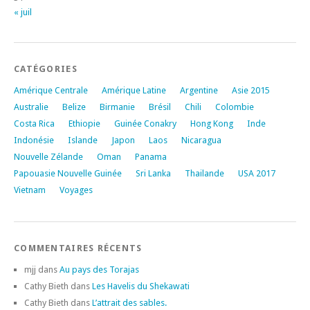
« juil
CATÉGORIES
Amérique Centrale
Amérique Latine
Argentine
Asie 2015
Australie
Belize
Birmanie
Brésil
Chili
Colombie
Costa Rica
Ethiopie
Guinée Conakry
Hong Kong
Inde
Indonésie
Islande
Japon
Laos
Nicaragua
Nouvelle Zélande
Oman
Panama
Papouasie Nouvelle Guinée
Sri Lanka
Thailande
USA 2017
Vietnam
Voyages
COMMENTAIRES RÉCENTS
mjj
dans
Au pays des Torajas
Cathy Bieth
dans
Les Havelis du Shekawati
Cathy Bieth
dans
L’attrait des sables.