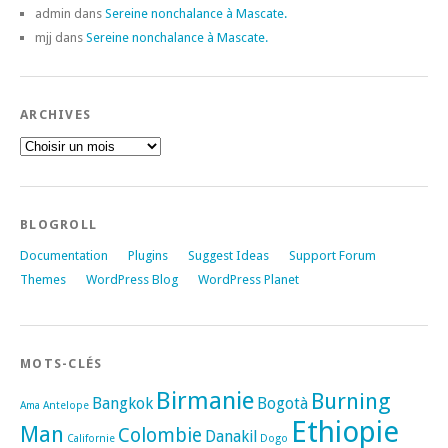
admin
dans
Sereine nonchalance à Mascate.
mjj
dans
Sereine nonchalance à Mascate.
ARCHIVES
BLOGROLL
Documentation
Plugins
Suggest Ideas
Support Forum
Themes
WordPress Blog
WordPress Planet
MOTS-CLÉS
Birmanie
Burning
Bangkok
Bogotà
Ama
Antelope
Ethiopie
Man
Colombie
Danakil
Californie
Dogo