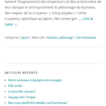
suivent l’engouement des empereurs et des aristocrates de
leur époque et entreprennent le pèlerinage du Kumano,
lieu majeur de la croyance » Honji suijaku ». Cette
croyance, spécifique au Japon, fait converger …
Lire la
Suite
→
Catégories :
Japon
| Mots-clés :
Kumano
,
pèlerinage
|
Lien Permanent
ARTICLES RÉCENTS
Notre nouveau compagnon de voyages.
D’ile en ile…
La Java des volcans!
Au pays des Torajas
Etes-vous plutôt Borobudur ou Prambanan?