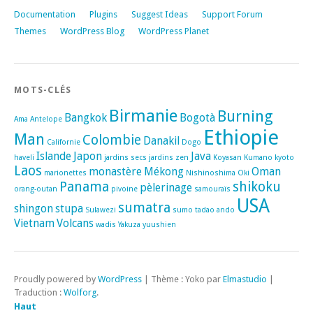
Documentation
Plugins
Suggest Ideas
Support Forum
Themes
WordPress Blog
WordPress Planet
MOTS-CLÉS
Birmanie
Burning
Bangkok
Bogotà
Ama
Antelope
Ethiopie
Man
Colombie
Danakil
Californie
Dogo
Islande
Japon
Java
haveli
jardins secs
jardins zen
Koyasan
Kumano
kyoto
Laos
monastère
Mékong
Oman
marionettes
Nishinoshima
Oki
Panama
shikoku
pèlerinage
orang-outan
pivoine
samouraïs
USA
sumatra
shingon
stupa
Sulawezi
sumo
tadao ando
Vietnam
Volcans
wadis
Yakuza
yuushien
Proudly powered by
WordPress
|
Thème : Yoko par
Elmastudio
|
Traduction :
Wolforg
.
Haut