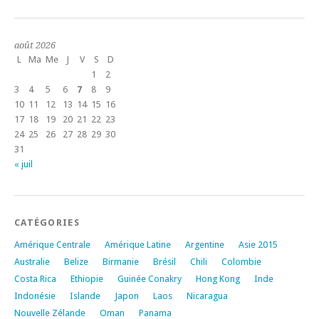
août 2026
L
Ma
Me
J
V
S
D
1
2
3
4
5
6
7
8
9
10
11
12
13
14
15
16
17
18
19
20
21
22
23
24
25
26
27
28
29
30
31
« juil
CATÉGORIES
Amérique Centrale
Amérique Latine
Argentine
Asie 2015
Australie
Belize
Birmanie
Brésil
Chili
Colombie
Costa Rica
Ethiopie
Guinée Conakry
Hong Kong
Inde
Indonésie
Islande
Japon
Laos
Nicaragua
Nouvelle Zélande
Oman
Panama