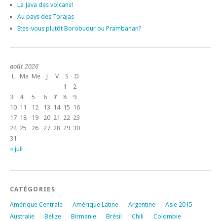
La Java des volcans!
Au pays des Torajas
Etes-vous plutôt Borobudur ou Prambanan?
août 2026
L
Ma
Me
J
V
S
D
1
2
3
4
5
6
7
8
9
10
11
12
13
14
15
16
17
18
19
20
21
22
23
24
25
26
27
28
29
30
31
« juil
CATÉGORIES
Amérique Centrale
Amérique Latine
Argentine
Asie 2015
Australie
Belize
Birmanie
Brésil
Chili
Colombie