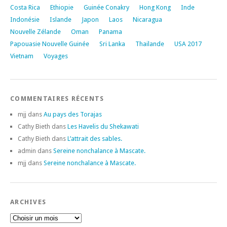
Costa Rica
Ethiopie
Guinée Conakry
Hong Kong
Inde
Indonésie
Islande
Japon
Laos
Nicaragua
Nouvelle Zélande
Oman
Panama
Papouasie Nouvelle Guinée
Sri Lanka
Thailande
USA 2017
Vietnam
Voyages
COMMENTAIRES RÉCENTS
mjj
dans
Au pays des Torajas
Cathy Bieth
dans
Les Havelis du Shekawati
Cathy Bieth
dans
L’attrait des sables.
admin
dans
Sereine nonchalance à Mascate.
mjj
dans
Sereine nonchalance à Mascate.
ARCHIVES