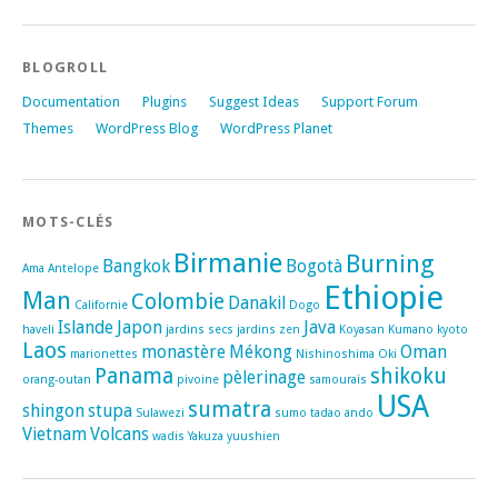
BLOGROLL
Documentation
Plugins
Suggest Ideas
Support Forum
Themes
WordPress Blog
WordPress Planet
MOTS-CLÉS
Birmanie
Burning
Bangkok
Bogotà
Ama
Antelope
Ethiopie
Man
Colombie
Danakil
Californie
Dogo
Islande
Japon
Java
haveli
jardins secs
jardins zen
Koyasan
Kumano
kyoto
Laos
monastère
Mékong
Oman
marionettes
Nishinoshima
Oki
Panama
shikoku
pèlerinage
orang-outan
pivoine
samouraïs
USA
sumatra
shingon
stupa
Sulawezi
sumo
tadao ando
Vietnam
Volcans
wadis
Yakuza
yuushien