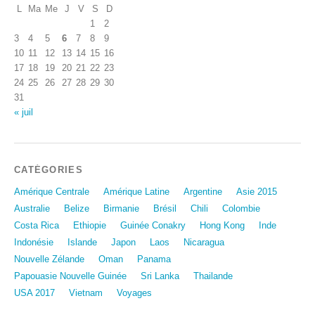
L
Ma
Me
J
V
S
D
1
2
3
4
5
6
7
8
9
10
11
12
13
14
15
16
17
18
19
20
21
22
23
24
25
26
27
28
29
30
31
« juil
CATÉGORIES
Amérique Centrale
Amérique Latine
Argentine
Asie 2015
Australie
Belize
Birmanie
Brésil
Chili
Colombie
Costa Rica
Ethiopie
Guinée Conakry
Hong Kong
Inde
Indonésie
Islande
Japon
Laos
Nicaragua
Nouvelle Zélande
Oman
Panama
Papouasie Nouvelle Guinée
Sri Lanka
Thailande
USA 2017
Vietnam
Voyages