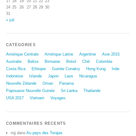
17
18
19
20
21
22
23
24
25
26
27
28
29
30
31
« juil
CATÉGORIES
Amérique Centrale
Amérique Latine
Argentine
Asie 2015
Australie
Belize
Birmanie
Brésil
Chili
Colombie
Costa Rica
Ethiopie
Guinée Conakry
Hong Kong
Inde
Indonésie
Islande
Japon
Laos
Nicaragua
Nouvelle Zélande
Oman
Panama
Papouasie Nouvelle Guinée
Sri Lanka
Thailande
USA 2017
Vietnam
Voyages
COMMENTAIRES RÉCENTS
mjj
dans
Au pays des Torajas