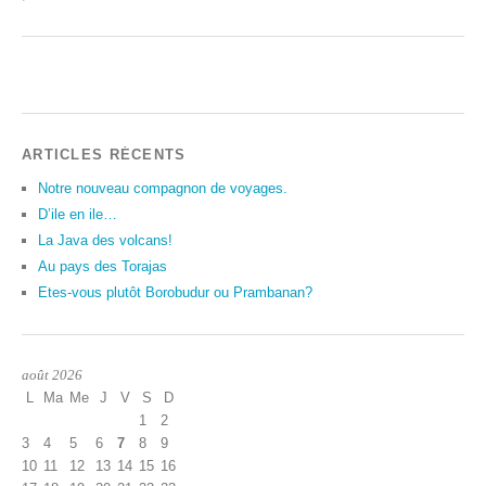
ARTICLES RÉCENTS
Notre nouveau compagnon de voyages.
D’ile en ile…
La Java des volcans!
Au pays des Torajas
Etes-vous plutôt Borobudur ou Prambanan?
août 2026
L
Ma
Me
J
V
S
D
1
2
3
4
5
6
7
8
9
10
11
12
13
14
15
16