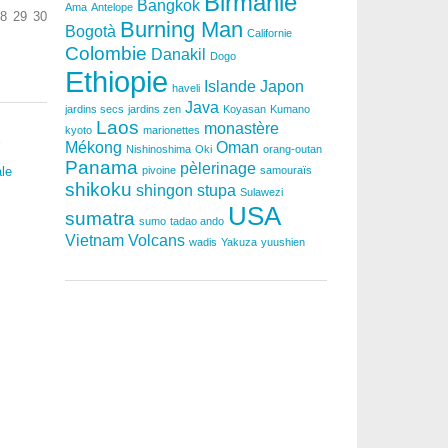
Birmanie
Bangkok
Ama
Antelope
8
29
30
Burning Man
Bogotà
Californie
Colombie
Danakil
Dogo
Ethiopie
Islande
Japon
haveli
Java
jardins secs
jardins zen
Koyasan
Kumano
Laos
monastère
kyoto
marionettes
S
Mékong
Oman
Nishinoshima
Oki
orang-outan
Panama
pèlerinage
le
pivoine
samouraïs
shikoku
shingon
stupa
Sulawezi
USA
sumatra
sumo
tadao ando
Vietnam
Volcans
wadis
Yakuza
yuushien