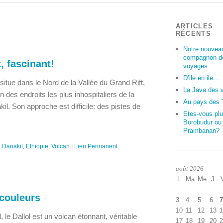
ARTICLES
RÉCENTS
Notre nouvea
compagnon d
t, fascinant!
voyages.
D’ile en ile…
 situe dans le Nord de la Vallée du Grand Rift,
La Java des 
n des endroits les plus inhospitaliers de la
Au pays des 
kil. Son approche est difficile: des pistes de
Etes-vous plu
Borobudur ou
Prambanan?
:
Danakil
,
Ethiopie
,
Volcan
|
Lien Permanent
août 2026
L
Ma
Me
J
 couleurs
3
4
5
6
7
10
11
12
13
1
, le Dallol est un volcan étonnant, véritable
17
18
19
20
2