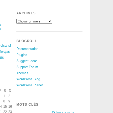
ARCHIVES
u
e
BLOGROLL
volcans!
Documentation
Torajas
Plugins
tôt
Suggest Ideas
Support Forum
Themes
WordPress Blog
WordPress Planet
V
S
D
1
2
8
9
MOTS-CLÉS
4
15
16
1
22
23