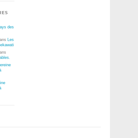
RES
ays des
ans
Les
hekawati
ans
sables.
ereine
à
ine
à