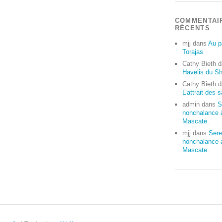
COMMENTAI
RÉCENTS
mjj
dans
Au p
Torajas
Cathy Bieth
d
Havelis du S
Cathy Bieth
d
L’attrait des 
admin
dans
S
nonchalance 
Mascate.
mjj
dans
Sere
nonchalance 
Mascate.