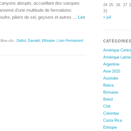
canyons abrupts, accueillant des vasques
24
25
26
27
2
parsemé d’une multitude de formations:
31
 soufre, piliers de sel, geysers et autres …
Lire
« juil
 Mots-clés :
Dallol
,
Danakil
,
Ethiopie
|
Lien Permanent
CATÉGORIE
Amérique Centra
Amérique Latine
Argentine
Asie 2015
Australie
Belize
Birmanie
Brésil
Chili
Colombie
Costa Rica
Ethiopie