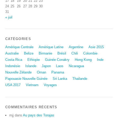
17
18
19
20
21
22
23
24
25
26
27
28
29
30
31
« juil
CATÉGORIES
Amérique Centrale
Amérique Latine
Argentine
Asie 2015
Australie
Belize
Birmanie
Brésil
Chili
Colombie
Costa Rica
Ethiopie
Guinée Conakry
Hong Kong
Inde
Indonésie
Islande
Japon
Laos
Nicaragua
Nouvelle Zélande
Oman
Panama
Papouasie Nouvelle Guinée
Sri Lanka
Thailande
USA 2017
Vietnam
Voyages
COMMENTAIRES RÉCENTS
mjj
dans
Au pays des Torajas