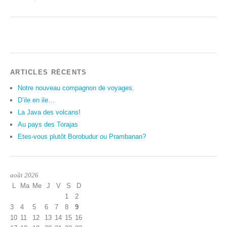
ARTICLES RÉCENTS
Notre nouveau compagnon de voyages.
D’ile en ile…
La Java des volcans!
Au pays des Torajas
Etes-vous plutôt Borobudur ou Prambanan?
août 2026
L
Ma
Me
J
V
S
D
1
2
3
4
5
6
7
8
9
10
11
12
13
14
15
16